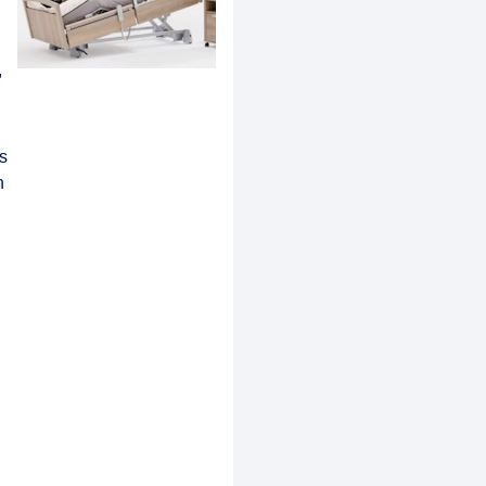
,
s
n