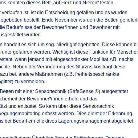
ms konnten dieses Bett „auf Herz und Nieren“ testen.
 verlaufen ist, ist die Entscheidung gefallen und es wurden
flegebetten bestellt. Ende November wurden die Betten geliefert
f die Bedürfnisse der Bewohner*innen und Bewohner mit
sgestattet wurden.
n handelt es sich um sog. Niedrigpflegebetten. Diese können bi
runtergefahren werden. Wichtig ist diese Funktion für Mensche
besteht, wenn jemand mit eingeschränkter Mobilität z.B. nachts
hte. Neben der Verringerung des Sturzrisikos trägt diese
dazu bei, andere Maßnahmen (z.B. freiheitsbeschränkte
itter) zu vermeiden.
Betten mit einer Sensortechnik (SafeSense ®) ausgestattet
icherheit der Bewohner*innen erhöht und das
tzt und entlastet. So kann über diese Sensortechnik
wegungsmonitoring erfasst werden. Dies dient der Erkennung
us bei Bedarf ein effektives Lagerungsmanagement abgeleitet